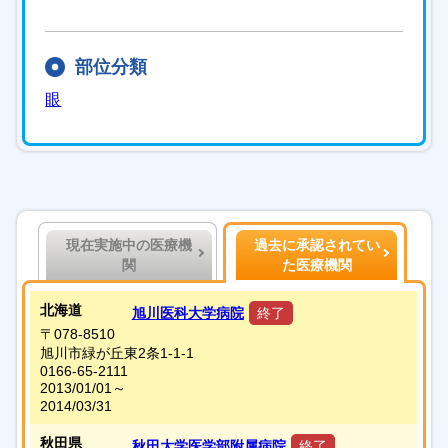
部位分類
眼
現在実施中の医療機
過去に承認されてい
関
た医療機関
北海道
旭川医科大学病院
終了
〒078-8510
旭川市緑が丘東2条1-1-1
0166-65-2111
2013/01/01～
2014/03/31
秋田県
秋田大学医学部附属病院
終了