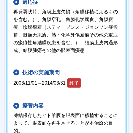
適応症
再発翼状片、角膜上皮欠損（角膜移植によるもの
を含む。）、角膜穿孔、角膜化学腐食、角膜瘢
痕、瞼球癒着（スティーブンス・ジョンソン症候
群、眼類天疱瘡、熱・化学外傷瘢痕その他の重症
の瘢痕性角結膜疾患を含む。）、結膜上皮内過形
成、結膜腫瘍その他の眼表面疾患
技術の実施期間
2003/11/01～2014/03/31
終了
療養内容
凍結保存したヒト羊膜を眼表面に移植することに
よって、眼表面を再生させることが本治療の目
的。