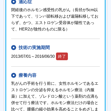
適応症
閉経後のホルモン感受性の乳がん（長径が5cm以
下であって、リンパ節転移および遠隔転移してお
らず、かつ、エストロゲン受容体が陽性であっ
て、HER2が陰性のものに限る）
技術の実施期間
2013/07/01～2016/06/30
終了
療養内容
乳がんの手術を行う前に、女性ホルモンであるエ
ストロゲンの分泌を抑えるホルモン療法（内服
薬）に加えて、ゾレドロン酸という薬剤の点滴も
併せて行う療法です。ホルモン療法だけの場合と
比べて、腫瘍の縮小効果を高めることをめざしま