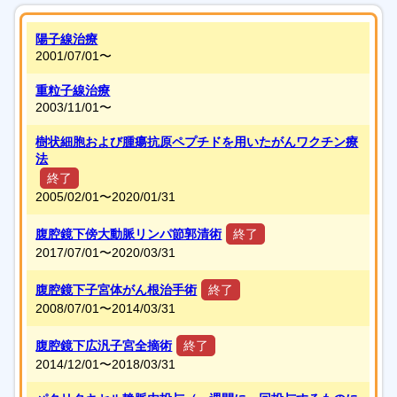
陽子線治療
2001/07/01〜
重粒子線治療
2003/11/01〜
樹状細胞および腫瘍抗原ペプチドを用いたがんワクチン療
法
終了
2005/02/01〜
2020/01/31
腹腔鏡下傍大動脈リンパ節郭清術
終了
2017/07/01〜
2020/03/31
腹腔鏡下子宮体がん根治手術
終了
2008/07/01〜
2014/03/31
腹腔鏡下広汎子宮全摘術
終了
2014/12/01〜
2018/03/31