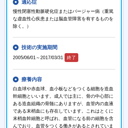
適応症
慢性閉塞性動脈硬化症またはバージャー病（重篤
な虚血性心疾患または脳血管障害を有するものを
除く。）
技術の実施期間
2005/06/01～2017/03/31
終了
療養内容
白血球や赤血球、血小板などをつくる細胞を造血
幹細胞といいます。成人では主に、骨の中心部に
ある造血組織の骨髄にありますが、血管内の血液
である末梢血にも存在しています。これはとくに
末梢血幹細胞と呼ばれ、血管になる前の細胞を含
んでおり、血管をつくる働きがあるとされていま