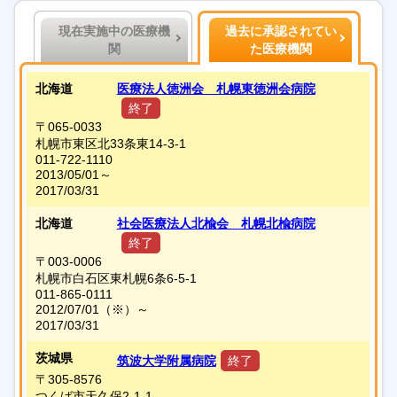
現在実施中の医療機
過去に承認されてい
関
た医療機関
北海道
医療法人徳洲会 札幌東徳洲会病院
終了
〒065-0033
札幌市東区北33条東14-3-1
011-722-1110
2013/05/01～
2017/03/31
北海道
社会医療法人北楡会 札幌北楡病院
終了
〒003-0006
札幌市白石区東札幌6条6-5-1
011-865-0111
2012/07/01
（※）
～
2017/03/31
茨城県
筑波大学附属病院
終了
〒305-8576
つくば市天久保2-1-1