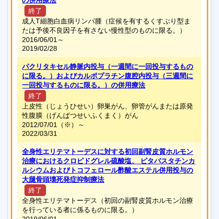
の併用療法
終了
成人T細胞白血病リンパ腫（症候を有するくすぶり型ま
たは予後不良因子を有さない慢性型のものに限る。）
2016/06/01～
2019/02/28
パクリタキセル静脈内投与（一週間に一回投与するもの
に限る。）およびカルボプラチン腹腔内投与（三週間に
一回投与するものに限る。）の併用療法
終了
上皮性（じょうひせい）卵巣がん、卵管がんまたは原発
性腹膜（げんぱつせいふくまく）がん
2012/07/01
（※）
～
2022/03/31
全身性エリテマトーデスに対する初回副腎皮質ホルモン
治療におけるクロピドグレル硫酸塩、 ピタバスタチンカ
ルシウムおよびトコフェロール酢酸エステル併用投与の
大腿骨頭壊死発症抑制療法
終了
全身性エリテマトーデス（初回の副腎皮質ホルモン治療
を行っている者に係るものに限る。）