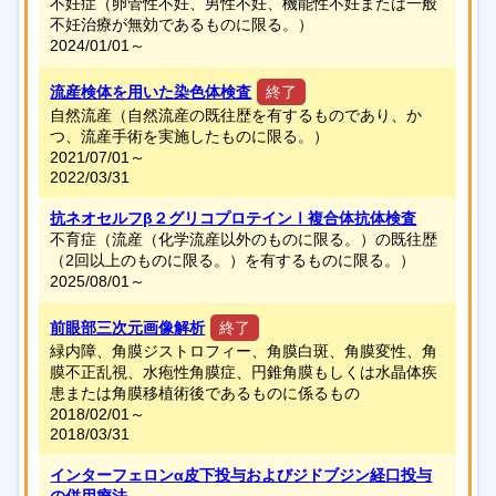
不妊症（卵管性不妊、男性不妊、機能性不妊または一般
不妊治療が無効であるものに限る。）
2024/01/01～
流産検体を用いた染色体検査
終了
自然流産（自然流産の既往歴を有するものであり、か
つ、流産手術を実施したものに限る。）
2021/07/01～
2022/03/31
抗ネオセルフβ２グリコプロテインⅠ複合体抗体検査
不育症（流産（化学流産以外のものに限る。）の既往歴
（2回以上のものに限る。）を有するものに限る。）
2025/08/01～
前眼部三次元画像解析
終了
緑内障、角膜ジストロフィー、角膜白斑、角膜変性、角
膜不正乱視、水疱性角膜症、円錐角膜もしくは水晶体疾
患または角膜移植術後であるものに係るもの
2018/02/01～
2018/03/31
インターフェロンα皮下投与およびジドブジン経口投与