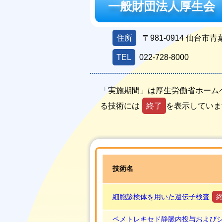
一般財団法人厚生会
住所
〒981-0914
仙台市青葉
TEL
022-728-8000
「実施期間」は厚生労働省ホーム
る技術には
終了
を表示していま
技術名
細胞診検体を用いた遺伝子検査
ペメトレキセド静脈内投与および