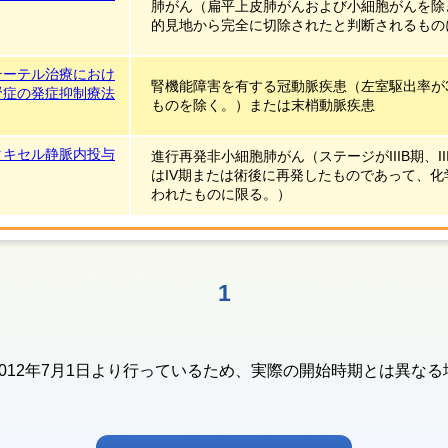
肺がん（扁平上皮肺がんおよび小細胞がんを除
的見地から完全に切除されたと判断されるもの
テーテル治療におけ
腎機能障害を有する冠動脈疾患（左室駆出率が
腎症の発症抑制療法
ものを除く。）または末梢動脈疾患
タキセル静脈内投与
進行再発非小細胞肺がん（ステージがIIIB期、II
はIV期または術後に再発したものであって、化
われたものに限る。）
1
012年7月1日より行っているため、実際の開始時期とは異な