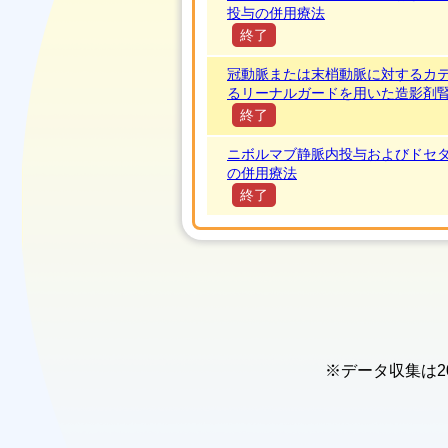
投与の併用療法
終了
冠動脈または末梢動脈に対するカ
るリーナルガードを用いた造影剤
終了
ニボルマブ静脈内投与およびドセ
の併用療法
終了
※データ収集は2