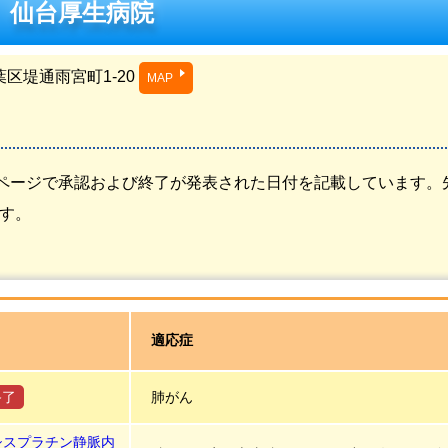
 仙台厚生病院
区堤通雨宮町1-20
MAP
ページで承認および終了が発表された日付を記載しています。
す。
適応症
終了
肺がん
シスプラチン静脈内